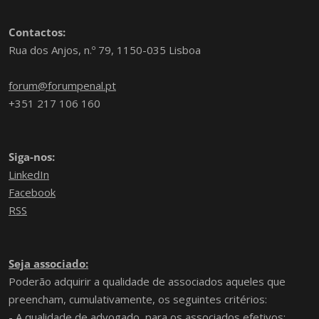
Contactos:
Rua dos Anjos, n.º 79, 1150-035 Lisboa
forum@forumpenal.pt
+351 217 106 160
Siga-nos:
LinkedIn
Facebook
RSS
Seja associado:
Poderão adquirir a qualidade de associados aqueles que
preencham, cumulativamente, os seguintes critérios:
- A qualidade de advogado, para os associados efetivos;