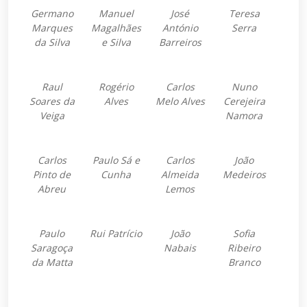
Germano
Manuel
José
Teresa
Marques
Magalhães
António
Serra
da Silva
e Silva
Barreiros
Raul
Rogério
Carlos
Nuno
Soares da
Alves
Melo Alves
Cerejeira
Veiga
Namora
Carlos
Paulo Sá e
Carlos
João
Pinto de
Cunha
Almeida
Medeiros
Abreu
Lemos
Paulo
Rui Patrício
João
Sofia
Saragoça
Nabais
Ribeiro
da Matta
Branco