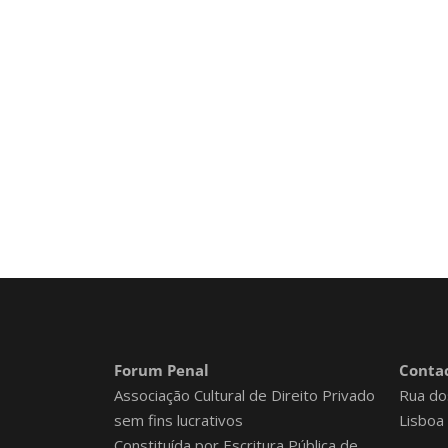
Forum Penal
Contac
Associação Cultural de Direito Privado
Rua do
sem fins lucrativos
Lisboa
Constituída por Escritura Pública de