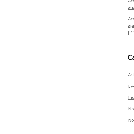
Ac
au
Ac
ap
pr
C
Art
Ev
In
No
No