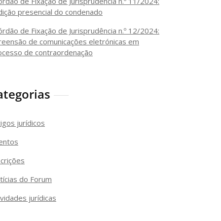
órdão de Fixação de Jurisprudência n.º 11/2024:
dição presencial do condenado
órdão de Fixação de Jurisprudência n.º 12/2024:
reensão de comunicações eletrónicas em
ocesso de contraordenação
ategorias
igos jurídicos
entos
scrições
tícias do Forum
vidades jurídicas