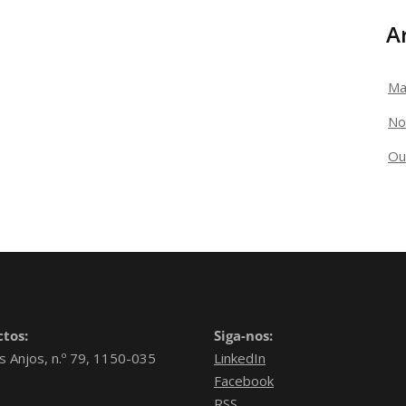
A
Ma
No
Ou
tos:
Siga-nos:
s Anjos, n.º 79, 1150-035
LinkedIn
Facebook
RSS