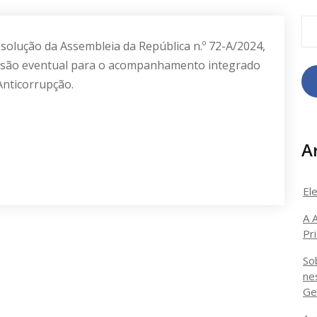
esolução da Assembleia da República n.º 72-A/2024,
issão eventual para o acompanhamento integrado
Anticorrupção.
A
El
A 
Pr
So
ne
Ge