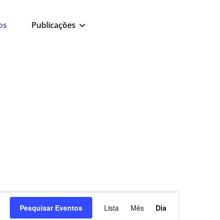
os
Publicações
Navegação
Pesquisar Eventos
Lista
Mês
Dia
de